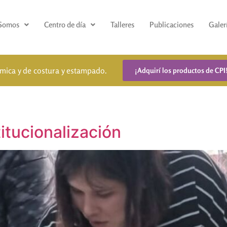
 Somos
Centro de día
Talleres
Publicaciones
Galer
ámica y de costura y estampado.
¡Adquirí los productos de CPI
itucionalización