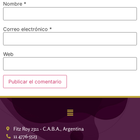
Nombre
*
Correo electrónico
*
Web
Fitz Roy 2311 - C.A.B.A., Argentina
11 4776-5523