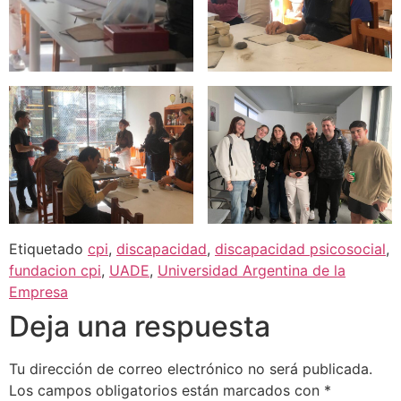
Etiquetado
cpi
,
discapacidad
,
discapacidad psicosocial
,
fundacion cpi
,
UADE
,
Universidad Argentina de la
Empresa
Deja una respuesta
Tu dirección de correo electrónico no será publicada.
Los campos obligatorios están marcados con
*