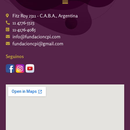
Fitz Roy 2311 - C.A.B.A., Argentina
11 4776-5523
11-4176-4085
info@fundacioncpi.com
fundacioncpi@gmail.com
Seguinos