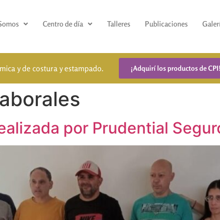
 Somos
Centro de día
Talleres
Publicaciones
Galer
ámica y de costura y estampado.
¡Adquirí los productos de CPI
laborales
ealizada por Prudential Segur