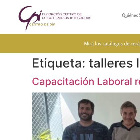
Quiénes
Mirá los catálogos de cer
Etiqueta:
talleres 
Capacitación Laboral r