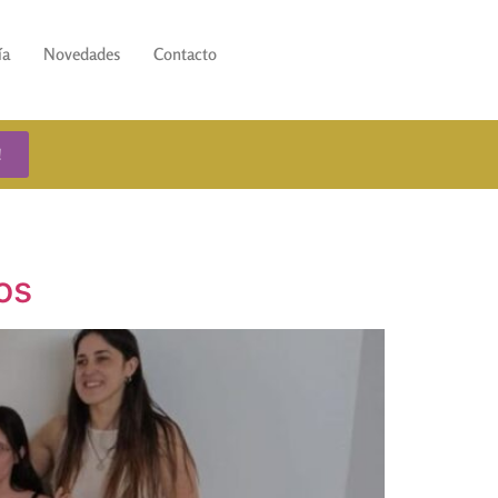
ía
Novedades
Contacto
!
os