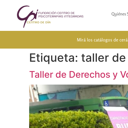
Quiénes
Mirá los catálogos de cer
Etiqueta:
taller d
Taller de Derechos y V