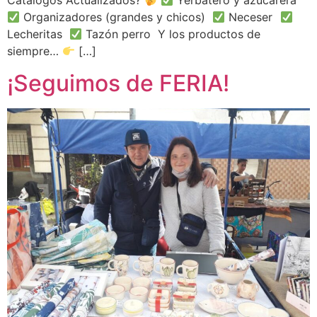
Catálogos Actualizados?
Yerbatero y azucarera
Organizadores (grandes y chicos)
Neceser
Lecheritas
Tazón perro Y los productos de
siempre…
[…]
¡Seguimos de FERIA!