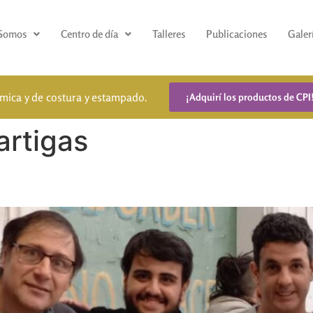
 Somos
Centro de día
Talleres
Publicaciones
Galer
ámica y de costura y estampado.
¡Adquirí los productos de CPI
artigas