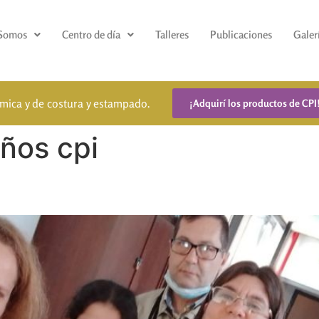
 Somos
Centro de día
Talleres
Publicaciones
Galer
ámica y de costura y estampado.
¡Adquirí los productos de CPI
ños cpi