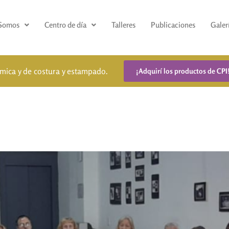
 Somos
Centro de día
Talleres
Publicaciones
Galer
ámica y de costura y estampado.
¡Adquirí los productos de CPI