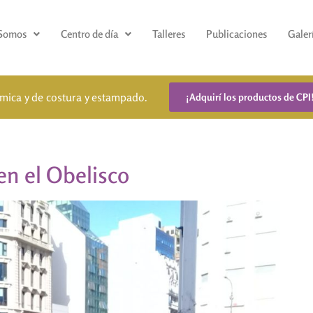
 Somos
Centro de día
Talleres
Publicaciones
Galer
ámica y de costura y estampado.
¡Adquirí los productos de CPI
en el Obelisco